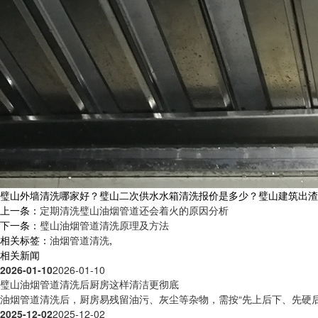
璧山外墙清洗哪家好？璧山二次供水水箱清洗报价是多少？璧山建筑出渣质量怎
上一条：
定期清洗璧山油烟管道还会着火的原因分析
下一条：
璧山油烟管道清洗原理及方法
相关标签：
油烟管道清洗
,
相关新闻
2026-01-10
2026-01-10
璧山油烟管道清洗后厨房这样清洁更彻底
油烟管道清洗后，厨房易残留油污、灰尘等杂物，需按“先上后下、先硬后软
2025-12-02
2025-12-02