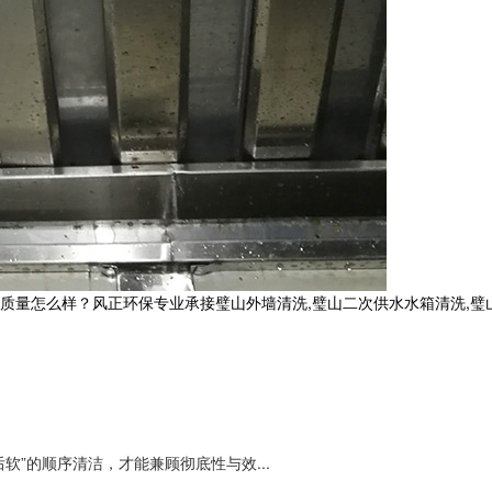
么样？风正环保专业承接璧山外墙清洗,璧山二次供水水箱清洗,璧山建筑出渣
”的顺序清洁，才能兼顾彻底性与效...