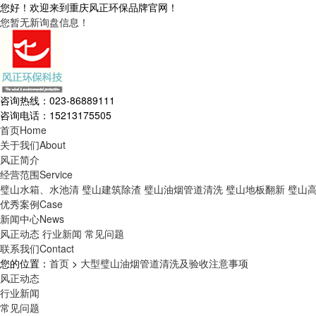
您好！欢迎来到重庆风正环保品牌官网！
您暂无新询盘信息！
咨询热线：023-86889111
咨询电话：15213175505
首页
Home
关于我们
About
风正简介
经营范围
Service
璧山水箱、水池清
璧山建筑除渣
璧山油烟管道清洗
璧山地板翻新
璧山
优秀案例
Case
新闻中心
News
风正动态
行业新闻
常见问题
联系我们
Contact
您的位置：
首页
>
大型璧山油烟管道清洗及验收注意事项
风正动态
行业新闻
常见问题