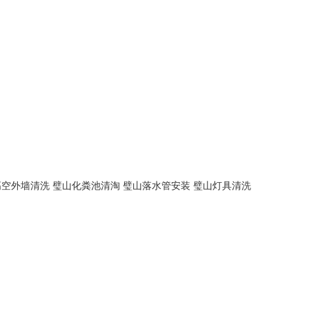
高空外墙清洗
璧山化粪池清淘
璧山落水管安装
璧山灯具清洗