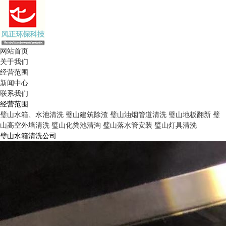
网站首页
关于我们
经营范围
新闻中心
联系我们
经营范围
璧山水箱、水池清洗
璧山建筑除渣
璧山油烟管道清洗
璧山地板翻新
璧
山高空外墙清洗
璧山化粪池清淘
璧山落水管安装
璧山灯具清洗
璧山水箱清洗公司