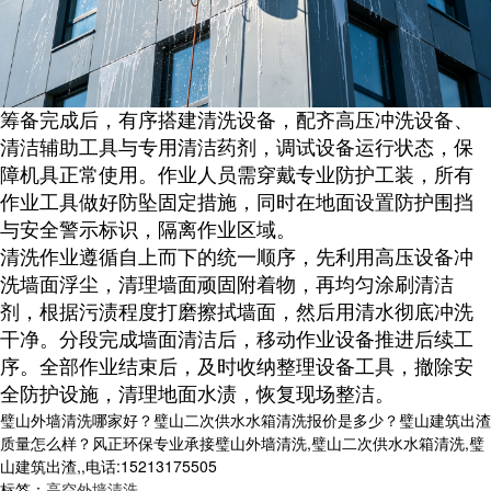
筹备完成后，有序搭建清洗设备，配齐高压冲洗设备、
清洁辅助工具与专用清洁药剂，调试设备运行状态，保
障机具正常使用。作业人员需穿戴专业防护工装，所有
作业工具做好防坠固定措施，同时在地面设置防护围挡
与安全警示标识，隔离作业区域。
清洗作业遵循自上而下的统一顺序，先利用高压设备冲
洗墙面浮尘，清理墙面顽固附着物，再均匀涂刷清洁
剂，根据污渍程度打磨擦拭墙面，
然
后用清水彻底冲洗
干净。分段完成墙面清洁后，移动作业设备推进后续工
序。全部作业结束后，及时收纳整理设备工具，撤除安
全防护设施，清理地面水渍，恢复现场整洁。
璧山外墙清洗哪家好？璧山二次供水水箱清洗报价是多少？璧山建筑出渣
质量怎么样？风正环保专业承接璧山外墙清洗,璧山二次供水水箱清洗,璧
山建筑出渣,,电话:15213175505
标签：
高空外墙清洗
,